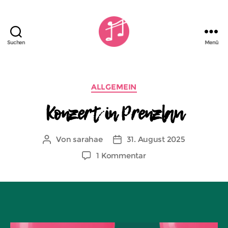
Suchen
Menü
Kiezchor
Schöneberg
Kategorien
ALLGEMEIN
Konzert in Prenzlau
Von
sarahae
31. August 2025
Beitragsautor
Veröffentlichungsdatum
zu
1 Kommentar
Konzert
in
Prenzlau