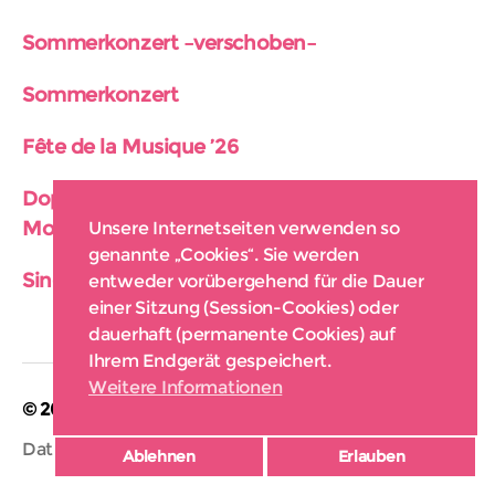
Sommerkonzert –verschoben–
Sommerkonzert
Fête de la Musique ’26
Doppelkonzert mit Chor SantJagow de
Moabit
Unsere Internetseiten verwenden so
genannte „Cookies“. Sie werden
SingDing Runde 2 – Januar 2026
entweder vorübergehend für die Dauer
einer Sitzung (Session-Cookies) oder
dauerhaft (permanente Cookies) auf
Ihrem Endgerät gespeichert.
Weitere Informationen
© 2026
Kiezchor Schöneberg
Nach oben
↑
Datenschutzerklärung
Ablehnen
Erlauben